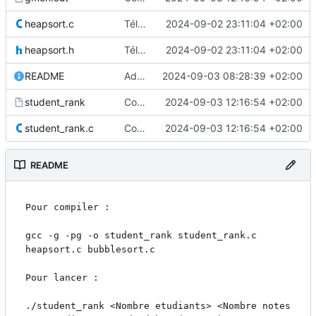
heapsort.c
Téléverser les fichiers vers "/"
2024-09-02 23:11:04 +02:00
heapsort.h
Téléverser les fichiers vers "/"
2024-09-02 23:11:04 +02:00
README
Add readme
2024-09-03 08:28:39 +02:00
student_rank
Compte rendu
2024-09-03 12:16:54 +02:00
student_rank.c
Compte rendu
2024-09-03 12:16:54 +02:00
README
Pour compiler :

gcc -g -pg -o student_rank student_rank.c 
heapsort.c bubblesort.c

Pour lancer :

./student_rank <Nombre etudiants> <Nombre notes 