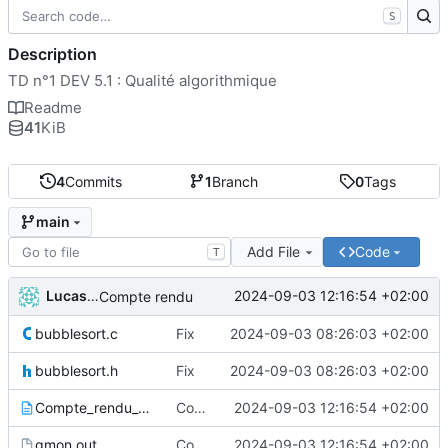
S
Description
TD n°1 DEV 5.1 : Qualité algorithmique
Readme
41
KiB
4
Commits
1
Branch
0
Tags
main
Add File
Code
T
Lucas BERGER
2024-09-03 12:16:54 +02:00
Compte rendu
bubblesort.c
Fix
2024-09-03 08:26:03 +02:00
bubblesort.h
Fix
2024-09-03 08:26:03 +02:00
Compte_rendu_Berger.txt
Compte rendu
2024-09-03 12:16:54 +02:00
gmon.out
Compte rendu
2024-09-03 12:16:54 +02:00