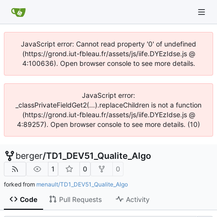
JavaScript error: Cannot read property '0' of undefined
(https://grond.iut-fbleau.fr/assets/js/iife.DYEzIdse.js @
4:100636). Open browser console to see more details.
JavaScript error:
_classPrivateFieldGet2(...).replaceChildren is not a function
(https://grond.iut-fbleau.fr/assets/js/iife.DYEzIdse.js @
4:89257). Open browser console to see more details. (10)
berger
/
TD1_DEV51_Qualite_Algo
1
0
0
forked from
menault/TD1_DEV51_Qualite_Algo
Code
Pull Requests
Activity