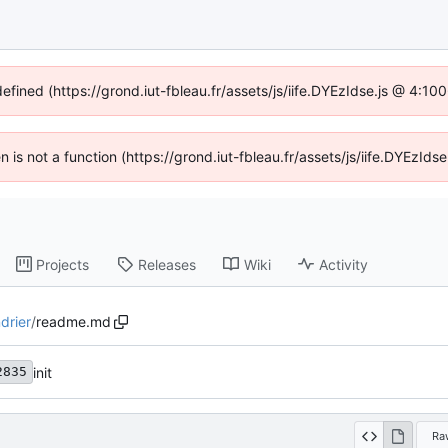
defined (https://grond.iut-fbleau.fr/assets/js/iife.DYEzIdse.js @ 4:1
en is not a function (https://grond.iut-fbleau.fr/assets/js/iife.DYEzI
Projects
Releases
Wiki
Activity
drier
/
readme.md
init
2835
Ra