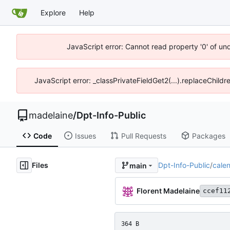
Explore
Help
JavaScript error: Cannot read property '0' of un
JavaScript error: _classPrivateFieldGet2(...).replaceChildr
madelaine
/
Dpt-Info-Public
Code
Issues
Pull Requests
Packages
Files
Dpt-Info-Public
/
calen
main
Florent Madelaine
ccef11
364 B