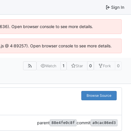
Sign In
00636). Open browser console to see more details.
dse.js @ 4:89257). Open browser console to see more details.
1
0
0
Watch
Star
Fork
Browse Source
parent
commit
88e4fe0c8f
a9cac86ed3