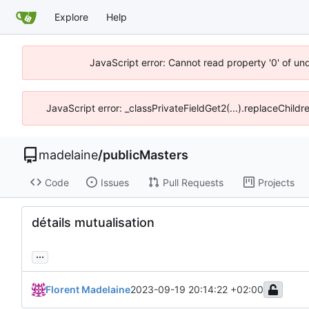
Explore
Help
JavaScript error: Cannot read property '0' of un
JavaScript error: _classPrivateFieldGet2(...).replaceChildr
madelaine
/
publicMasters
Code
Issues
Pull Requests
Projects
détails mutualisation
...
Florent Madelaine
2023-09-19 20:14:22 +02:00