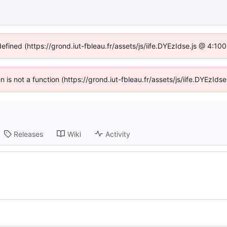
defined (https://grond.iut-fbleau.fr/assets/js/iife.DYEzIdse.js @ 4:1
en is not a function (https://grond.iut-fbleau.fr/assets/js/iife.DYEzI
Releases
Wiki
Activity