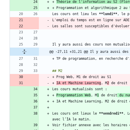
+ 
Théorie de l'information au S2 (Flor
Les cours ont lieu les 
**lundi
**
@@ -27,11 +31,21 @@ Il y aura aussi des
+ 
IA et Machine Learning
, M
2
+ 
Programmation Web
, M
1
 de droit
 du nu
Les cours ont lieux le 
**vendredi
**
. L