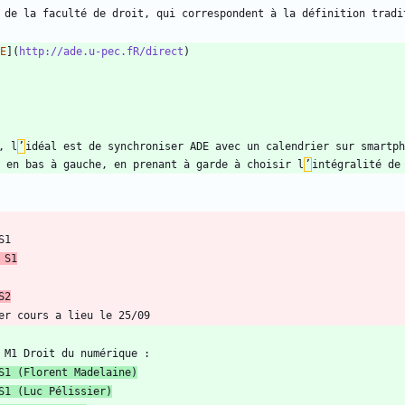
E
](
http://ade.u-pec.fR/direct
, l
’
idéal est de synchroniser ADE avec un calendrier sur smartph
 en bas à gauche, en prenant à garde à choisir l
’
intégralité de
 S1
S2
S1 (Florent Madelaine)
S1 (Luc Pélissier)