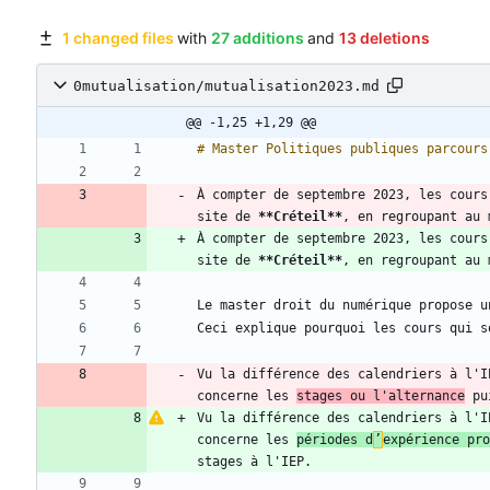
1 changed files
with
27 additions
and
13 deletions
0mutualisation/mutualisation2023.md
@@ -1,25 +1,29 @@
À compter de septembre 2023, les cours
site de 
**Créteil
**
À compter de septembre 2023, les cours
site de 
**Créteil
**
, en regroupant au 
Vu la différence des calendriers à l'I
concerne les 
stages ou l'alternance
Vu la différence des calendriers à l'I
concerne les 
périodes d
’
expérience pro